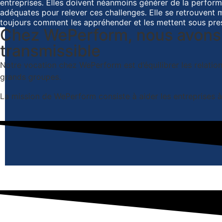
entreprises. Elles doivent néanmoins générer de la performa
adéquates pour relever ces challenges. Elle se retrouvent m
toujours comment les appréhender et les mettent sous pressi
Chez WePerform, nous avons l
transmissible
Notre vocation chez WePerform est d’équilibrer les relation
grands groupes.
La mission de WePerform consiste à aider les entreprises à