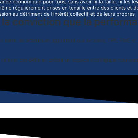
nce économique pour tous, sans avoir ni la taille, ni les l
ême régulièrement prises en tenaille entre des clients et de
on au détriment de l’intérêt collectif et de leurs propres i
a conviction que la performan
s entre les acteurs en apportant aux artisans, TPE, PME et E
 relever ces défis en créant un espace stratégique nouveau