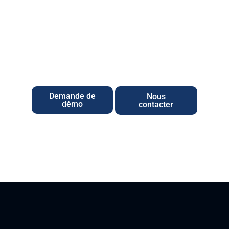
achetez avec
WePerform
DÉCOUVREZ DÈS MAINTENANT LA SOLUTION
ACHATS TOUT-EN-UN.
CONTACTEZ-NOUS POUR UNE DÉMO !
Demande de
Nous
démo
contacter